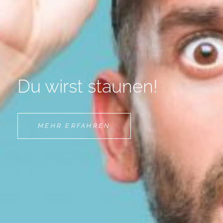
Du wirst staunen!
DU
MEHR ERFAHREN
WIRST
STAUNEN!