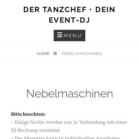
Skip
DER TANZCHEF • DEIN
to
EVENT-DJ
content
MENU
HOME
NEBELMASCHINEN
Nebelmaschinen
Bitte beachten:
– Einige Geräte werden nur in Verbindung mit einer
DJ-Buchung vermietet
– Der Mietpreis kann in individuellen Angeboten