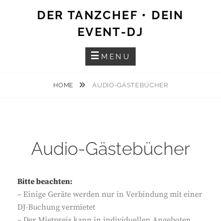
Skip
DER TANZCHEF • DEIN
to
EVENT-DJ
content
MENU
HOME
AUDIO-GÄSTEBÜCHER
Audio-Gästebücher
Bitte beachten:
– Einige Geräte werden nur in Verbindung mit einer
DJ-Buchung vermietet
– Der Mietpreis kann in individuellen Angeboten