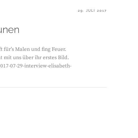
POSTED
29. JULI 2017
ON
runen
 für’s Malen und fing Feuer.
ht mit uns über ihr erstes Bild.
017-07-29-interview-elisabeth-