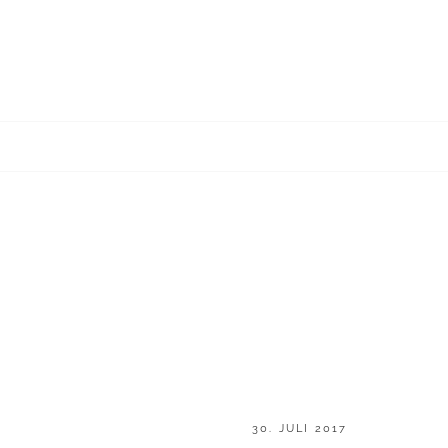
EARCH
POSTED
30. JULI 2017
ON