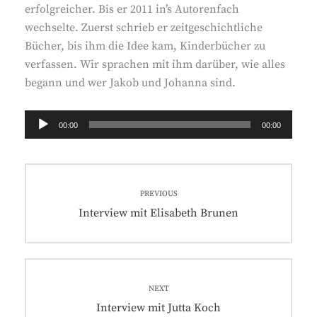
erfolgreicher. Bis er 2011 in’s Autorenfach
wechselte. Zuerst schrieb er zeitgeschichtliche
Bücher, bis ihm die Idee kam, Kinderbücher zu
verfassen. Wir sprachen mit ihm darüber, wie alles
begann und wer Jakob und Johanna sind.
Audio-
00:00
00:00
Player
Beitragsnavigation
PREVIOUS
Previous
Interview mit Elisabeth Brunen
post:
NEXT
Next
Interview mit Jutta Koch