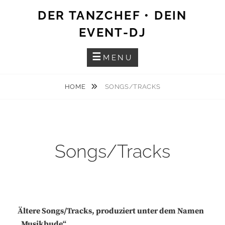
Skip
DER TANZCHEF • DEIN
to
EVENT-DJ
content
MENU
HOME
SONGS/TRACKS
Songs/Tracks
Ältere Songs/Tracks, produziert unter dem Namen
„Musikbude“