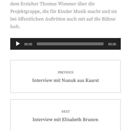
dem Erzieher Thomas Wimmer über die
Projektgruppe, die für Kinder Musik macht und sie
bei öffentlichen Auftritten auch mit auf die Bühne
holt.
Audio-
00:00
00:00
Player
Beitragsnavigation
PREVIOUS
Previous
Interview mit Nunuk aus Kaarst
post:
NEXT
Next
Interview mit Elisabeth Brunen
post: