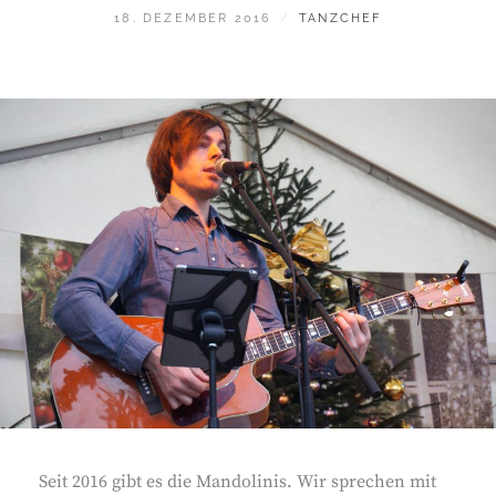
POSTED
BY
18. DEZEMBER 2016
TANZCHEF
ON
Seit 2016 gibt es die Mandolinis. Wir sprechen mit