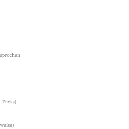
esprochen
 Tricks)
s
lweise)