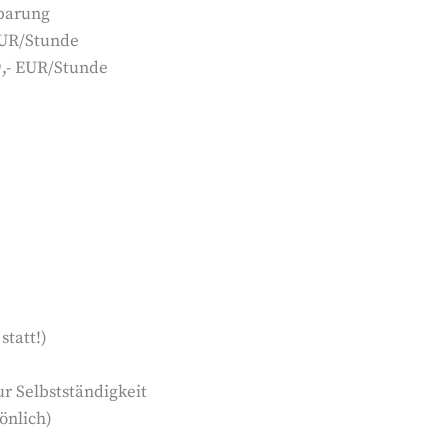
nbarung
EUR/Stunde
9,- EUR/Stunde
statt!)
r Selbstständigkeit
önlich)