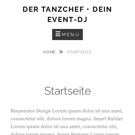
Skip
DER TANZCHEF • DEIN
to
EVENT-DJ
content
MENU
HOME
STARTSEITE
Startseite
Responsive Design Lorem ipsum dolor sit una amet,
consectetur elit, dolore lorem magna. Smart Builder
Lorem ipsum dolor sit una amet, consectetur elit,
dolore lorem magna. Super Features Lorem ipsum