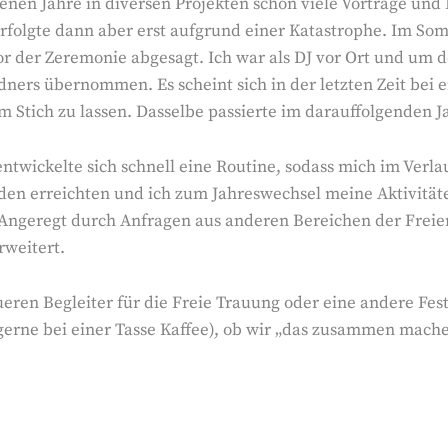
nen Jahre in diversen Projekten schon viele Vorträge und
 erfolgte dann aber erst aufgrund einer Katastrophe. Im S
vor der Zeremonie abgesagt. Ich war als DJ vor Ort und u
dners übernommen. Es scheint sich in der letzten Zeit bei e
m Stich zu lassen. Dasselbe passierte im darauffolgenden J
ntwickelte sich schnell eine Routine, sodass mich im Verl
n erreichten und ich zum Jahreswechsel meine Aktivitäten 
geregt durch Anfragen aus anderen Bereichen der Freien
rweitert.
ueren Begleiter für die Freie Trauung oder eine andere Fes
erne bei einer Tasse Kaffee), ob wir „das zusammen mache