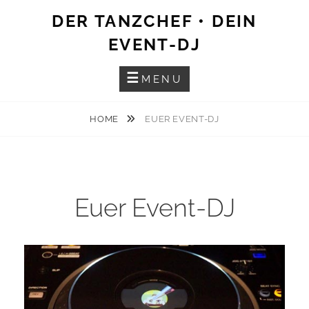
Skip
DER TANZCHEF • DEIN
to
EVENT-DJ
content
MENU
HOME
EUER EVENT-DJ
Euer Event-DJ