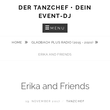
Skip
DER TANZCHEF • DEIN
to
EVENT-DJ
content
MENU
HOME
GLADBACH PLUS RADIO (2015 - 2020)
ERIKA AND FRIENDS
Erika and Friends
POSTED
BY
19. NOVEMBER 2017
TANZCHEF
ON