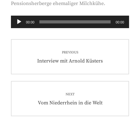
Pensionsherberge ehemaliger Milchkühe.
Audio-
00:00
00:00
Player
Beitragsnavigation
PREVIOUS
Previous
Interview mit Arnold Küsters
post:
NEXT
Next
Vom Niederrhein in die Welt
post: