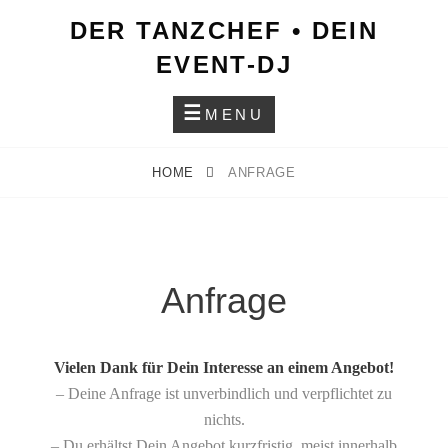
Skip
DER TANZCHEF • DEIN
to
EVENT-DJ
content
MENU
HOME
ANFRAGE
Anfrage
Vielen Dank für Dein Interesse an einem Angebot!
– Deine Anfrage ist unverbindlich und verpflichtet zu
nichts.
– Du erhältst Dein Angebot kurzfristig, meist innerhalb